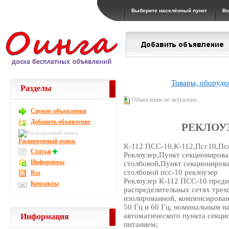
Выберите населённый пункт
Во
Товары, оборудо
Разделы
Объявление не актуально
Свежие объявления
Добавить объявление
РЕКЛОУЗ
Расширенный поиск
К-112 ПСС-10,К-112,Псс10,Псс
Статьи
Реклоузер,Пункт секциониров
Информеры
столбовой,Пункт секционирова
столбовой псс-10 реклоузер
Rss
Реклоузер К-112 ПСС-10 предн
Контакты
распределительных сетях трех
изолированной, компенсирован
50 Гц и 60 Гц, номинальным на
автоматического пункта секци
Информация
питанием;