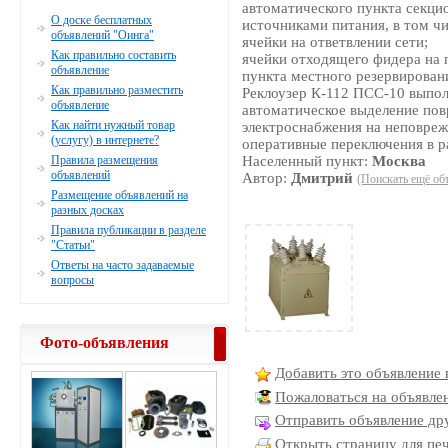
автоматического пункта секци
О доске бесплатных
источниками питания, в том чи
объявлений "Оинга"
ячейки на ответвлении сети;
Как правильно составить
ячейки отходящего фидера на 
объявление
пункта местного резервирован
Как правильно разместить
Реклоузер К-112 ПСС-10 выпо
объявление
автоматическое выделение пов
Как найти нужный товар
электроснабжения на неповреж
(услугу) в интернете?
оперативные переключения в р
Правила размещения
Населенный пункт:
Москва
объявлений
Автор:
Дмитрий
(Поискать ещё об
Размещение объявлений на
разных досках
Правила публикации в разделе
"Статьи"
Ответы на часто задаваемые
вопросы
Фото-объявления
Добавить это объявление 
Пожаловаться на объявле
Отправить объявление дру
Открыть страницу для пе