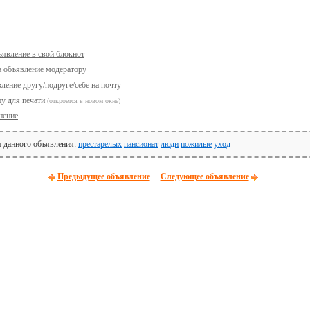
ъявление в свой блокнот
а объявление модератору
ление другу/подруге/себе на почту
у для печати
(откроется в новом окне)
нение
я данного объявления:
престарелых
пансионат
люди
пожилые
уход
Предыдущее объявление
Следующее объявление