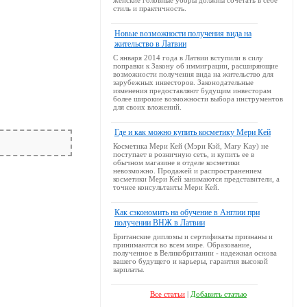
женские головные уборы должны сочетать в себе
стиль и практичность.
Новые возможности получения вида на
жительство в Латвии
С января 2014 года в Латвии вступили в силу
поправки к Закону об иммиграции, расширяющие
возможности получения вида на жительство для
зарубежных инвесторов. Законодательные
изменения предоставляют будущим инвесторам
более широкие возможности выбора инструментов
для своих вложений.
Где и как можно купить косметику Мери Кей
Косметика Мери Кей (Мэри Кэй, Mary Kay) не
поступает в розничную сеть, и купить ее в
обычном магазине в отделе косметики
невозможно. Продажей и распространением
косметики Мери Кей занимаются представители, а
точнее консультанты Мери Кей.
Как сэкономить на обучение в Англии при
получении ВНЖ в Латвии
Британские дипломы и сертификаты признаны и
принимаются во всем мире. Образование,
полученное в Великобритании - надежная основа
вашего будущего и карьеры, гарантия высокой
зарплаты.
Все статьи
|
Добавить статью