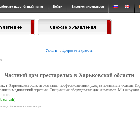
ыберите населённый пункт
Войти
Зарегистрироваться
Услуги
→
Здоровье и красота
но
Частный дом престарелых в Харьковской области
лых в Харьковской области оказывает профессиональный уход за пожилыми людьми. Ин
ванный медицинский персонал. Специальное оборудование для инвалидов. Мы окружим
рьков
ub
eur
uah
)
ь ещё объявления этого автора)