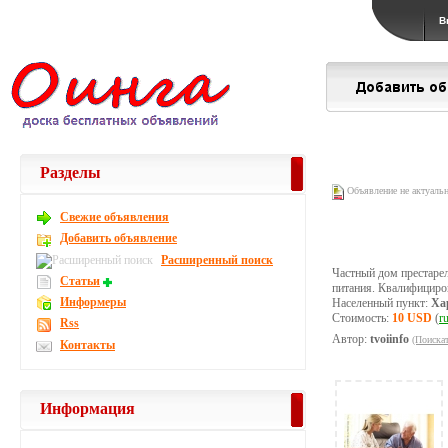
В
Разделы
Объявление не актуаль
Свежие объявления
Добавить объявление
Расширенный поиск
Частный дом престаре
Статьи
питания. Квалифициро
Информеры
Населенный пункт:
Ха
Стоимость:
10 USD
(
r
Rss
Автор:
tvoiinfo
(Поискат
Контакты
Информация