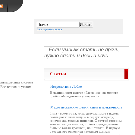
Расширенный поиск
Если умным стать не прочь,
нужно спать и день и ночь.
Статьи
дивидуальная система
Неврология в Лобне
 Вас теплом и уютом!
В медицинском центре «Гармония» вы можете
пройти обследование у невролога.
Меховые женские шапки: стиль и практичность
Зима - время года, когда девушки могут надеть
самые роскошные вещи – в первую очередь,
конечно же, модные шапочки. С другой стороны,
зимняя погода коварна, и Ваша одежда должна
быть не только красивой, но и теплой. В первую
очередь это относится к модным шапкам –