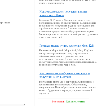
женские головные уборы должны сочетать в себе
стиль и практичность.
Новые возможности получения вида на
жительство в Латвии
С января 2014 года в Латвии вступили в силу
ергии на
поправки к Закону об иммиграции, расширяющие
возможности получения вида на жительство для
зарубежных инвесторов. Законодательные
изменения предоставляют будущим инвесторам
более широкие возможности выбора инструментов
для своих вложений.
Где и как можно купить косметику Мери Кей
Косметика Мери Кей (Мэри Кэй, Mary Kay) не
поступает в розничную сеть, и купить ее в
обычном магазине в отделе косметики
невозможно. Продажей и распространением
косметики Мери Кей занимаются представители, а
точнее консультанты Мери Кей.
Как сэкономить на обучение в Англии при
получении ВНЖ в Латвии
Британские дипломы и сертификаты признаны и
принимаются во всем мире. Образование,
полученное в Великобритании - надежная основа
вашего будущего и карьеры, гарантия высокой
зарплаты.
Все статьи
|
Добавить статью