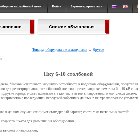
ыберите населённый пункт
Войти
Зарегистрироваться
Товары, оборудование и материалы
→
Другое
но
Пку 6-10 столбовой
учета, Москва испытывает насущную потребность в подобном оборудовании, представля
ния для регистрирования потребленной энергии в сетях напряжением тока 6 – 10 кВ с час
 и другие города, может использовать как часть автоматизированного комплекса систем
ектричества с последующей передачей собранных данных в централизованное управлени
.
ва в данном случае использует стандартный вариант, состоит из нескольких частей:
 сварного шкафа для размещения оборудования;
я высокого напряжения;