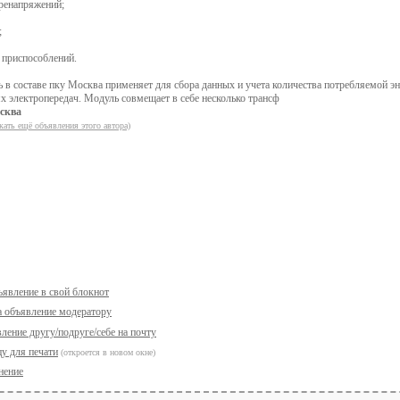
ренапряжений;
;
приспособлений.
в составе пку Москва применяет для сбора данных и учета количества потребляемой эн
 электропередач. Модуль совмещает в себе несколько трансф
сква
кать ещё объявления этого автора)
ъявление в свой блокнот
а объявление модератору
ление другу/подруге/себе на почту
у для печати
(откроется в новом окне)
нение