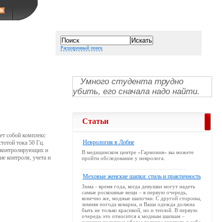
Расширенный поиск
Умного студента трудно
убить, его сначала надо найти.
Статьи
ет собой комплекс
Неврология в Лобне
тотой тока 50 Гц.
, контролирующих и
В медицинском центре «Гармония» вы можете
е контроля, учета и
пройти обследование у невролога.
Меховые женские шапки: стиль и практичность
Зима - время года, когда девушки могут надеть
самые роскошные вещи – в первую очередь,
конечно же, модные шапочки. С другой стороны,
зимняя погода коварна, и Ваша одежда должна
быть не только красивой, но и теплой. В первую
очередь это относится к модным шапкам –