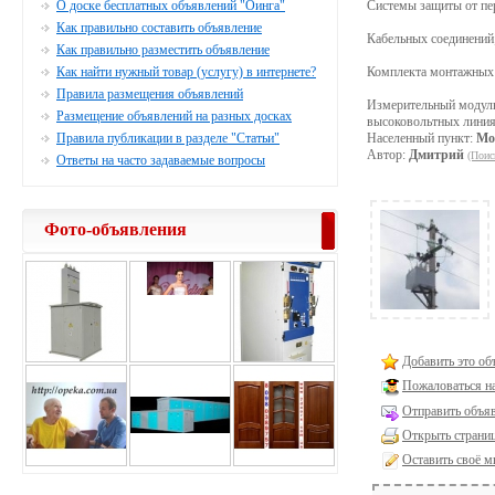
О доске бесплатных объявлений "Оинга"
Системы защиты от пе
Как правильно составить объявление
Кабельных соединений
Как правильно разместить объявление
Как найти нужный товар (услугу) в интернете?
Комплекта монтажных 
Правила размещения объявлений
Измерительный модуль 
Размещение объявлений на разных досках
высоковольтных линиях
Правила публикации в разделе "Статьи"
Населенный пункт:
Мо
Автор:
Дмитрий
(Поис
Ответы на часто задаваемые вопросы
Фото-объявления
Добавить это об
Пожаловаться н
Отправить объяв
Открыть страниц
Оставить своё м