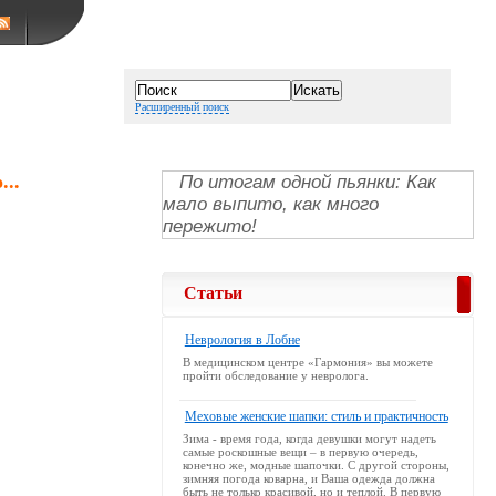
Расширенный поиск
..
По итогам одной пьянки: Как
мало выпито, как много
пережито!
Статьи
Неврология в Лобне
В медицинском центре «Гармония» вы можете
пройти обследование у невролога.
Меховые женские шапки: стиль и практичность
Зима - время года, когда девушки могут надеть
самые роскошные вещи – в первую очередь,
конечно же, модные шапочки. С другой стороны,
зимняя погода коварна, и Ваша одежда должна
быть не только красивой, но и теплой. В первую