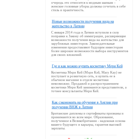
очередь это относится к модным шапкам –
женские головные уборы должны сочетать в себе
стиль и практичность.
Новые возможности получения вида на
жительство в Латвии
С января 2014 года в Латвии вступили в силу
поправки к Закону об иммиграции, расширяющие
возможности получения вида на жительство для
зарубежных инвесторов. Законодательные
изменения предоставляют будущим инвесторам
более широкие возможности выбора инструментов
для своих вложений.
Где и как можно купить косметику Мери Кей
Косметика Мери Кей (Мэри Кэй, Mary Kay) не
поступает в розничную сеть, и купить ее в
обычном магазине в отделе косметики
невозможно. Продажей и распространением
косметики Мери Кей занимаются представители, а
точнее консультанты Мери Кей.
Как сэкономить на обучение в Англии при
получении ВНЖ в Латвии
Британские дипломы и сертификаты признаны и
принимаются во всем мире. Образование,
полученное в Великобритании - надежная основа
вашего будущего и карьеры, гарантия высокой
зарплаты.