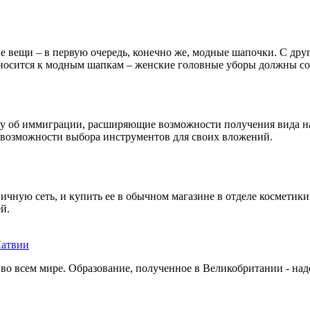
ые вещи – в первую очередь, конечно же, модные шапочки. С дру
относится к модным шапкам – женские головные уборы должны соч
ону об иммиграции, расширяющие возможности получения вида н
 возможности выбора инструментов для своих вложений.
ничную сеть, и купить ее в обычном магазине в отделе космети
й.
Латвии
 всем мире. Образование, полученное в Великобритании - наде