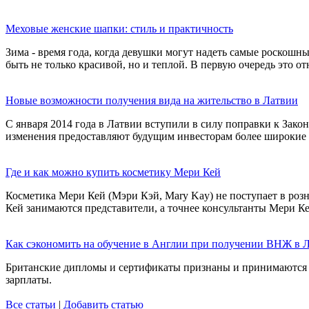
Меховые женские шапки: стиль и практичность
Зима - время года, когда девушки могут надеть самые роскошн
быть не только красивой, но и теплой. В первую очередь это 
Новые возможности получения вида на жительство в Латвии
С января 2014 года в Латвии вступили в силу поправки к Зак
изменения предоставляют будущим инвесторам более широкие
Где и как можно купить косметику Мери Кей
Косметика Мери Кей (Мэри Кэй, Mary Kay) не поступает в роз
Кей занимаются представители, а точнее консультанты Мери Ке
Как сэкономить на обучение в Англии при получении ВНЖ в 
Британские дипломы и сертификаты признаны и принимаются во
зарплаты.
Все статьи
|
Добавить статью